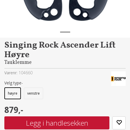
Singing Rock Ascender Lift
Høyre
Tauklemme
Varenr:
104660
type-
høyre
venstre
879,-