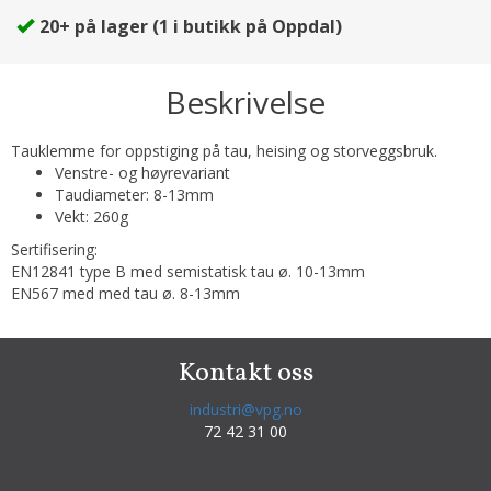
20+
på lager
(
1
i butikk på Oppdal)
Beskrivelse
Tauklemme for oppstiging på tau, heising og storveggsbruk.
Venstre- og høyrevariant
Taudiameter: 8-13mm
Vekt: 260g
Sertifisering:
EN12841 type B med semistatisk tau ø. 10-13mm
EN567 med med tau ø. 8-13mm
Kontakt oss
industri@vpg.no
72 42 31 00