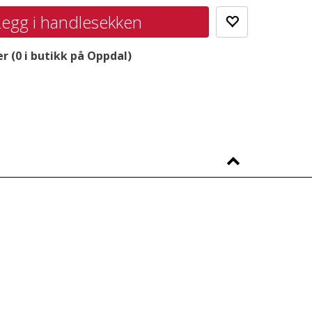
er
(
0
i butikk på Oppdal)