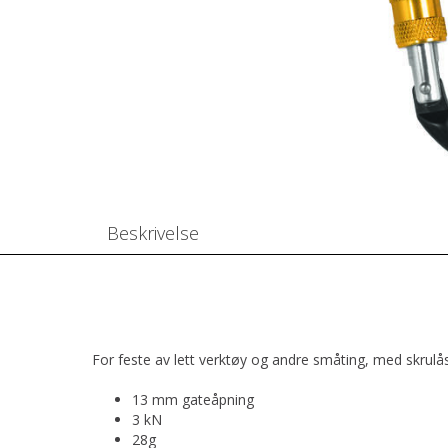
Beskrivelse
For feste av lett verktøy og andre småting, med skrulås.
13 mm gateåpning
3 kN
28g