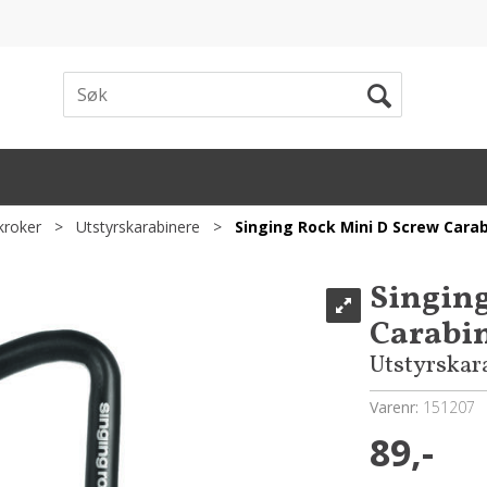
kroker
>
Utstyrskarabinere
>
Singing Rock Mini D Screw Cara
Singing
Carabi
Utstyrskar
Varenr:
151207
89,-