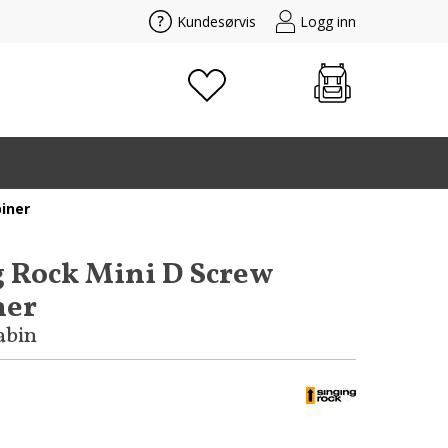
Kundesørvis
Logg inn
biner
 Rock Mini D Screw
ner
abin