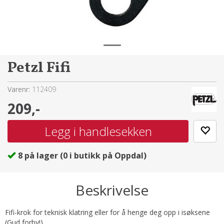
Petzl Fifi
Varenr:
112409
209,-
8
på lager
(
0
i butikk på Oppdal)
Beskrivelse
Fifi-krok for teknisk klatring eller for å henge deg opp i isøksene
(Gud forby!).