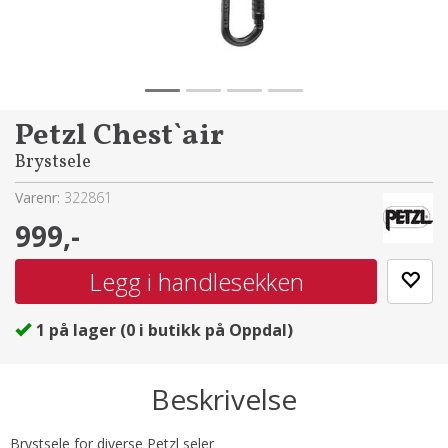
Petzl Chest`air
Brystsele
Varenr:
322861
999,-
1
på lager
(
0
i butikk på Oppdal)
Beskrivelse
Brystsele for diverse Petzl seler