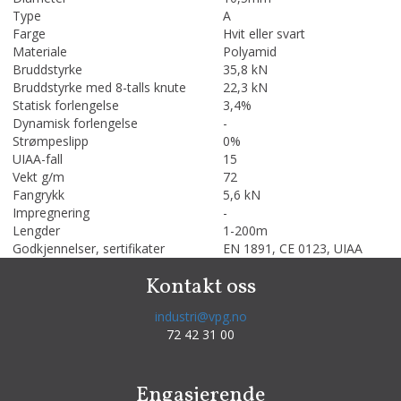
Type
A
Farge
Hvit eller svart
Materiale
Polyamid
Bruddstyrke
35,8 kN
Bruddstyrke med 8-talls knute
22,3 kN
Statisk forlengelse
3,4%
Dynamisk forlengelse
-
Strømpeslipp
0%
UIAA-fall
15
Vekt g/m
72
Fangrykk
5,6 kN
Impregnering
-
Lengder
1-200m
Godkjennelser, sertifikater
EN 1891, CE 0123, UIAA
Kontakt oss
industri@vpg.no
72 42 31 00
Engasjerende