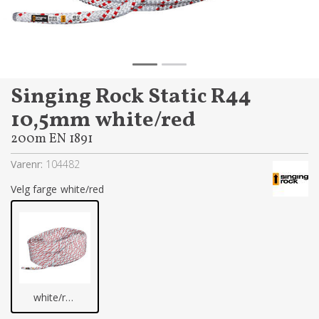
Singing Rock Static R44
10,5mm white/red
200m EN 1891
Varenr:
104482
farge
white/red
white/red