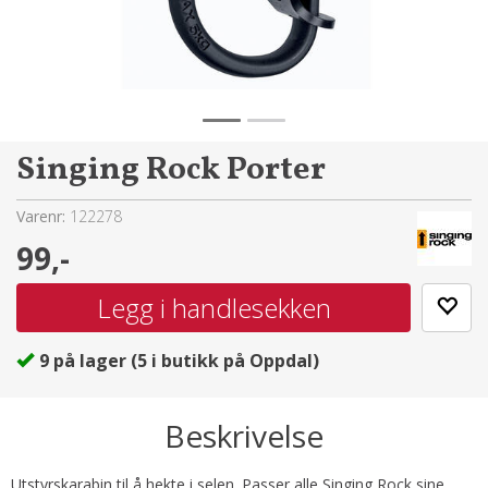
Singing Rock Porter
Varenr:
122278
99,-
9
på lager
(
5
i butikk på Oppdal)
Beskrivelse
Utstyrskarabin til å hekte i selen. Passer alle Singing Rock sine